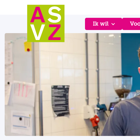
Ik wil
Voo