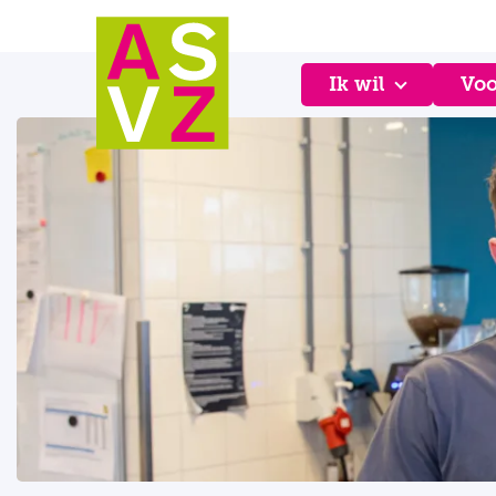
Ik wil
Voo