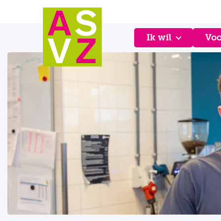
Ik wil
Voo