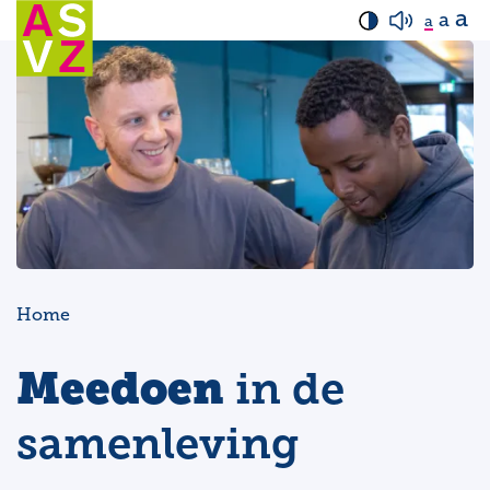
a
a
a
Home
Meedoen
in de
samenleving