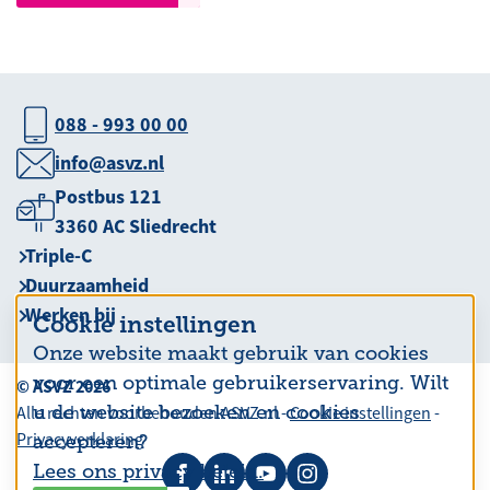
088 - 993 00 00
info@asvz.nl
Postbus 121
3360 AC Sliedrecht
Triple-C
Duurzaamheid
Werken bij
Cookie instellingen
Onze website maakt gebruik van cookies
voor een optimale gebruikerservaring. Wilt
© ASVZ 2026
u de website bezoeken en cookies
Alle rechten voorbehouden ASVZ.nl -
Cookie instellingen
-
Privacyverklaring
accepteren?
Lees ons privacy beleid.