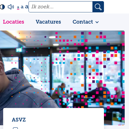
a
a
a
Locaties
Vacatures
Contact
ASVZ