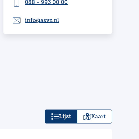
088 - 993 00 00
info@asvz.nl
Lijst
Kaart