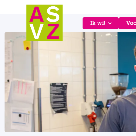
Ik wil
Voo