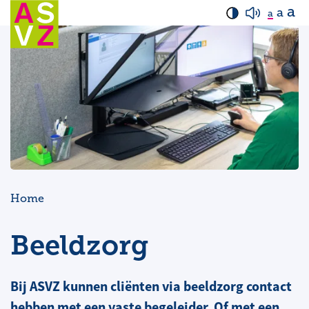
a
a
a
Home
Beeldzorg
Bij ASVZ kunnen cliënten via beeldzorg contact
hebben met een vaste begeleider. Of met een