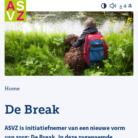
a
a
a
Home
De Break
ASVZ is initiatiefnemer van een nieuwe vorm
van zorg: De Break. In deze zogenoemde