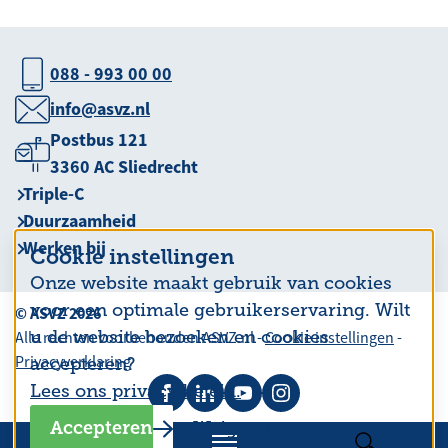
088 - 993 00 00
info@asvz.nl
Postbus 121
3360 AC Sliedrecht
Triple-C
Duurzaamheid
Werken bij
Cookie instellingen
Onze website maakt gebruik van cookies
voor een optimale gebruikerservaring. Wilt
© ASVZ 2026
u de website bezoeken en cookies
Alle rechten voorbehouden ASVZ.nl -
Cookie instellingen
-
Privacyverklaring
accepteren?
Lees ons privacy beleid.
Accepteren
Weigeren