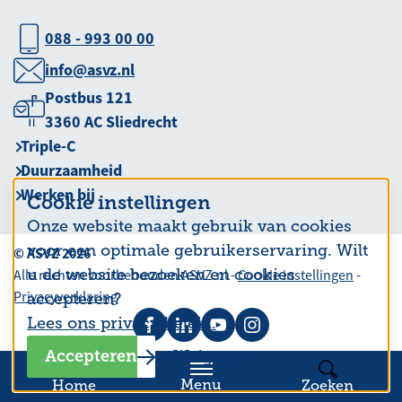
088 - 993 00 00
info@asvz.nl
Postbus 121
3360 AC Sliedrecht
Triple-C
Duurzaamheid
Werken bij
Cookie instellingen
Onze website maakt gebruik van cookies
voor een optimale gebruikerservaring. Wilt
© ASVZ 2026
u de website bezoeken en cookies
Alle rechten voorbehouden ASVZ.nl -
Cookie instellingen
-
Privacyverklaring
accepteren?
Lees ons privacy beleid.
Accepteren
Weigeren
Menu
Home
Zoeken