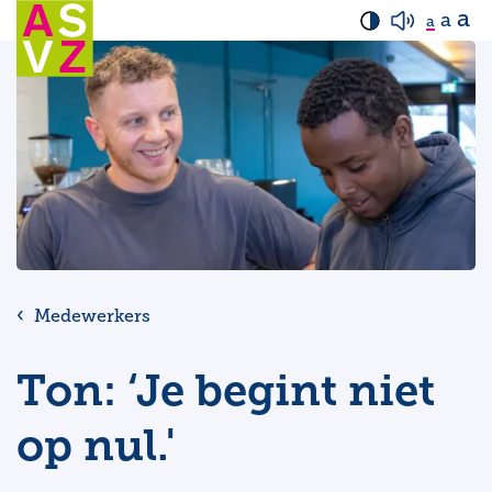
a
a
a
Medewerkers
Ton: ‘Je begint niet
op nul.'