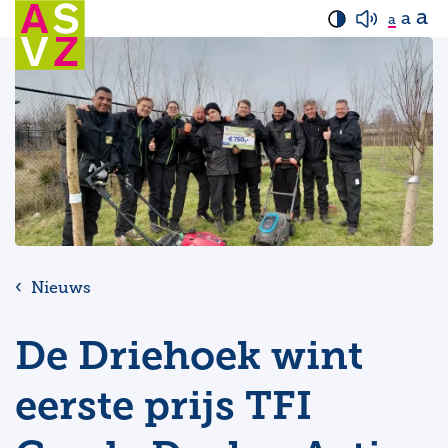
a
a
a
Nieuws
De Driehoek wint
eerste prijs TFI