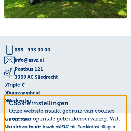
088 - 993 00 00
info@asvz.nl
Postbus 121
3360 AC Sliedrecht
Triple-C
Duurzaamheid
Werken bij
Cookie instellingen
Onze website maakt gebruik van cookies
voor een optimale gebruikerservaring. Wilt
© ASVZ 2026
u de website bezoeken en cookies
Alle rechten voorbehouden ASVZ.nl -
Cookie instellingen
-