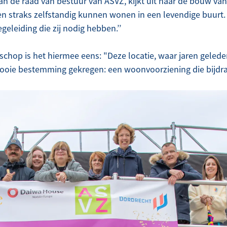
 van de raad van bestuur van ASVZ, kijkt uit naar de bouw va
n straks zelfstandig kunnen wonen in een levendige buurt. 
geleiding die zij nodig hebben.’’
chop is het hiermee eens: "Deze locatie, waar jaren gelede
ooie bestemming gekregen: een woonvoorziening die bijdr