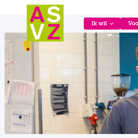
Ik wil
Voo