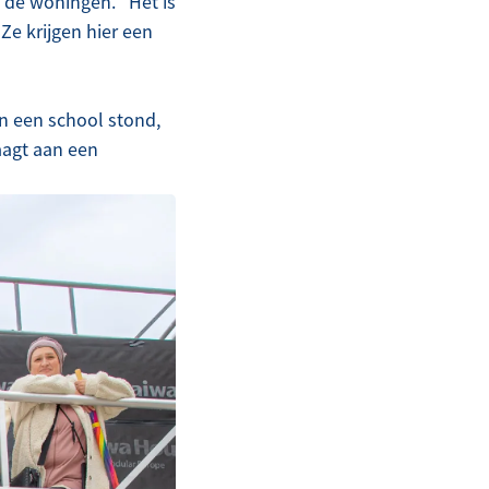
n de woningen. “Het is
Ze krijgen hier een
n een school stond,
aagt aan een