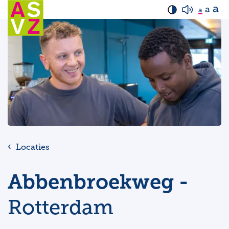
a
a
a
Locaties
Abbenbroekweg -
Rotterdam