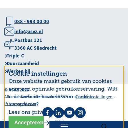
088 - 993 00 00
info@asvz.nl
Postbus 121
3360 AC Sliedrecht
Triple-C
Duurzaamheid
Werken bij
Cookie instellingen
Onze website maakt gebruik van cookies
voor een optimale gebruikerservaring. Wilt
© ASVZ 2026
u de website bezoeken en cookies
Alle rechten voorbehouden ASVZ.nl -
Cookie instellingen
-
Privacyverklaring
accepteren?
Lees ons privacy beleid.
Accepteren
Weigeren