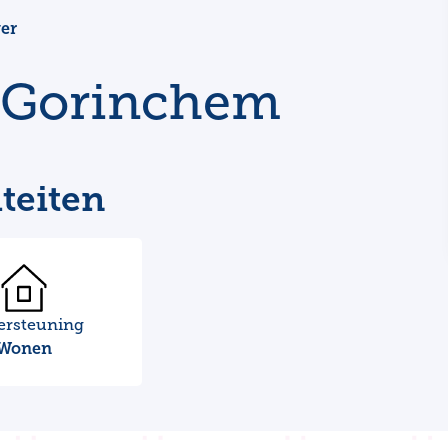
er
Gorinchem
teiten
ersteuning
Wonen