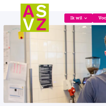
Ik wil
Voo