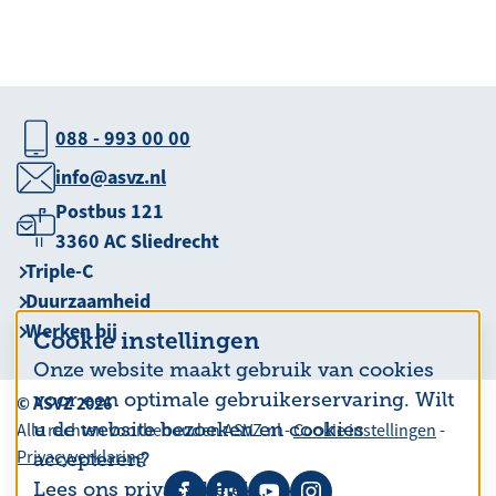
088 - 993 00 00
info@asvz.nl
Postbus 121
3360 AC Sliedrecht
Triple-C
Duurzaamheid
Werken bij
Cookie instellingen
Onze website maakt gebruik van cookies
voor een optimale gebruikerservaring. Wilt
© ASVZ 2026
u de website bezoeken en cookies
Alle rechten voorbehouden ASVZ.nl -
Cookie instellingen
-
Privacyverklaring
accepteren?
Lees ons privacy beleid.