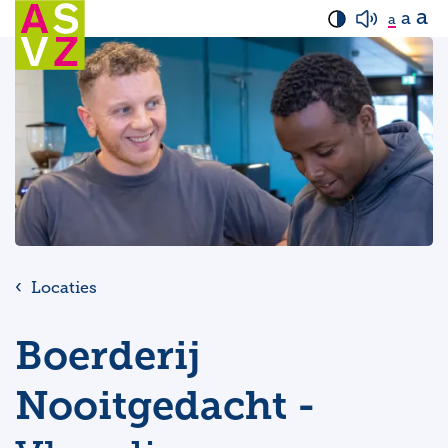
a
a
a
Locaties
Boerderij
Nooitgedacht -