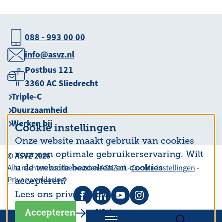
088 - 993 00 00
info@asvz.nl
Postbus 121
3360 AC Sliedrecht
Triple-C
Duurzaamheid
Werken bij
Cookie instellingen
Onze website maakt gebruik van cookies
voor een optimale gebruikerservaring. Wilt
© ASVZ 2026
u de website bezoeken en cookies
Alle rechten voorbehouden ASVZ.nl -
Cookie instellingen
-
Privacyverklaring
accepteren?
Lees ons privacy beleid.
Accepteren
Weigeren