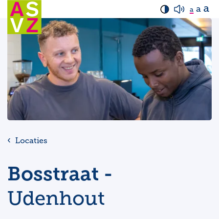
a
a
a
Locaties
Bosstraat -
Udenhout