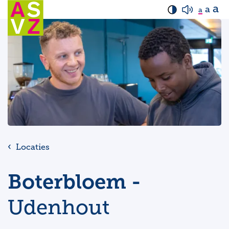
a
a
a
Locaties
Boterbloem -
Udenhout