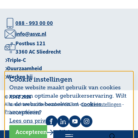
088 - 993 00 00
info@asvz.nl
Postbus 121
3360 AC Sliedrecht
Triple-C
Duurzaamheid
Werken bij
Cookie instellingen
Onze website maakt gebruik van cookies
voor een optimale gebruikerservaring. Wilt
© ASVZ 2026
u de website bezoeken en cookies
Alle rechten voorbehouden ASVZ.nl -
Cookie instellingen
-
Privacyverklaring
accepteren?
Lees ons privacy beleid.
Accepteren
Weigeren