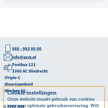
088 - 993 00 00
info@asvz.nl
Postbus 121
3360 AC Sliedrecht
Triple-C
Duurzaamheid
Werken bij
Cookie instellingen
Onze website maakt gebruik van cookies
voor een optimale gebruikerservaring. Wilt
© ASVZ 2026