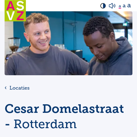
a
a
a
Locaties
Cesar Domelastraat
-
Rotterdam