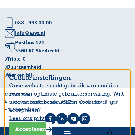
088 - 993 00 00
info@asvz.nl
Postbus 121
3360 AC Sliedrecht
Triple-C
Duurzaamheid
Werken bij
Cookie instellingen
Onze website maakt gebruik van cookies
voor een optimale gebruikerservaring. Wilt
© ASVZ 2026
u de website bezoeken en cookies
Alle rechten voorbehouden ASVZ.nl -
Cookie instellingen
-
Privacyverklaring
accepteren?
Lees ons privacy beleid.
Accepteren
Weigeren