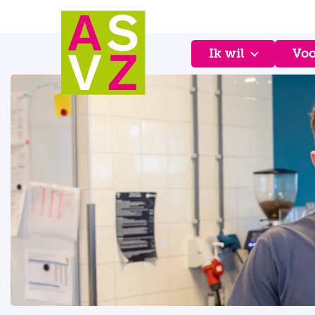
Ik wil
Voo