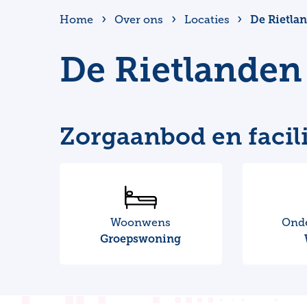
De Rietla
Home
Over ons
Locaties
De Rietlanden
Zorgaanbod en facili
Woonwens
Ond
Groepswoning