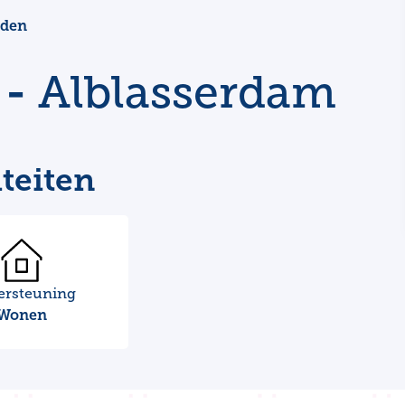
nden
 -
Alblasserdam
teiten
ersteuning
Wonen