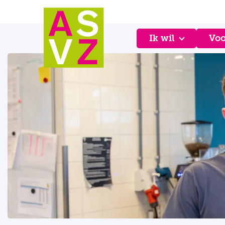
Ik wil
Voo