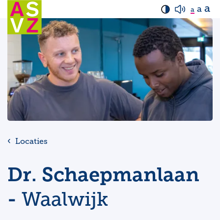
a
a
a
Locaties
Dr. Schaepmanlaan
-
Waalwijk