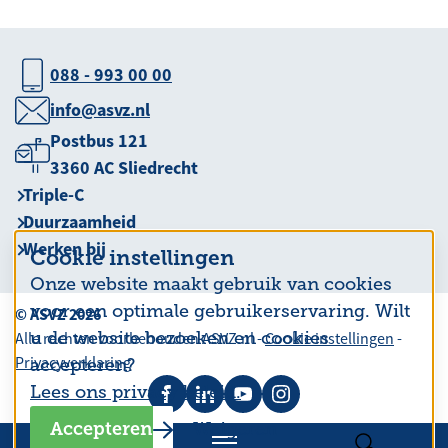
088 - 993 00 00
info@asvz.nl
Postbus 121
3360 AC Sliedrecht
Triple-C
Duurzaamheid
Werken bij
Cookie instellingen
Onze website maakt gebruik van cookies
voor een optimale gebruikerservaring. Wilt
© ASVZ 2026
u de website bezoeken en cookies
Alle rechten voorbehouden ASVZ.nl -
Cookie instellingen
-
Privacyverklaring
accepteren?
Lees ons privacy beleid.
Accepteren
Weigeren