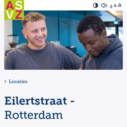
a
a
a
Locaties
Eilertstraat -
Rotterdam