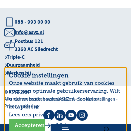
088 - 993 00 00
info@asvz.nl
Postbus 121
3360 AC Sliedrecht
Triple-C
Duurzaamheid
Werken bij
Cookie instellingen
Onze website maakt gebruik van cookies
voor een optimale gebruikerservaring. Wilt
© ASVZ 2026
u de website bezoeken en cookies
Alle rechten voorbehouden ASVZ.nl -
Cookie instellingen
-
Privacyverklaring
accepteren?
Lees ons privacy beleid.
Accepteren
Weigeren