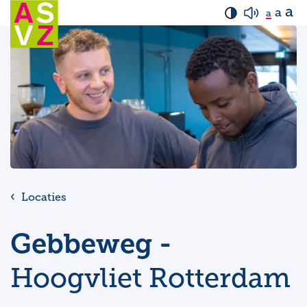
a
a
a
Locaties
Gebbeweg -
Hoogvliet Rotterdam