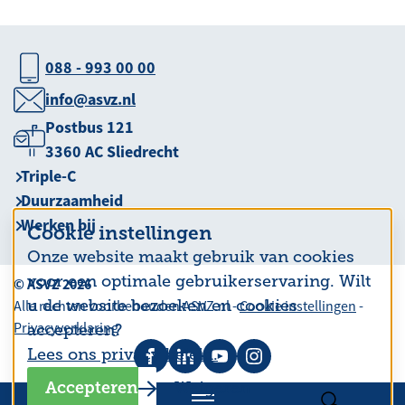
088 - 993 00 00
info@asvz.nl
Postbus 121
3360 AC Sliedrecht
Triple-C
Duurzaamheid
Werken bij
Cookie instellingen
Onze website maakt gebruik van cookies
voor een optimale gebruikerservaring. Wilt
© ASVZ 2026
u de website bezoeken en cookies
Alle rechten voorbehouden ASVZ.nl -
Cookie instellingen
-
Privacyverklaring
accepteren?
Lees ons privacy beleid.
Accepteren
Weigeren