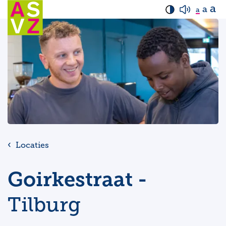
a
a
a
Locaties
Goirkestraat -
Tilburg