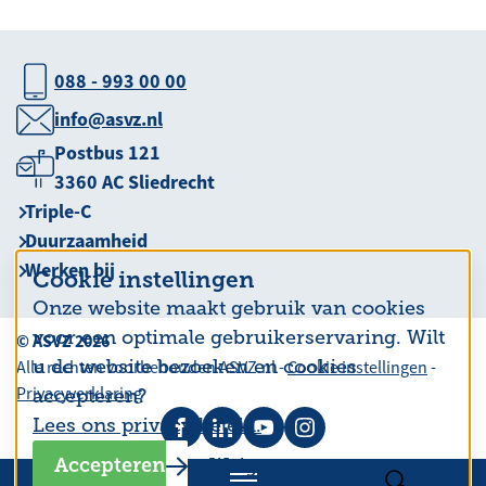
088 - 993 00 00
info@asvz.nl
Postbus 121
3360 AC Sliedrecht
Triple-C
Duurzaamheid
Werken bij
Cookie instellingen
Onze website maakt gebruik van cookies
voor een optimale gebruikerservaring. Wilt
© ASVZ 2026
u de website bezoeken en cookies
Alle rechten voorbehouden ASVZ.nl -
Cookie instellingen
-
Privacyverklaring
accepteren?
Lees ons privacy beleid.
Accepteren
Weigeren