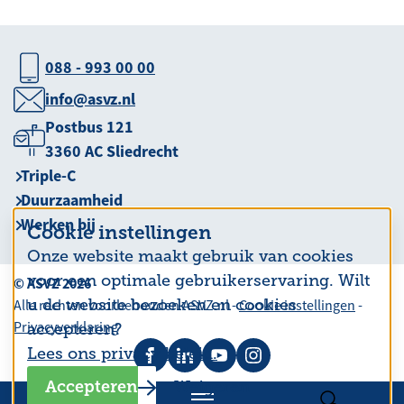
088 - 993 00 00
info@asvz.nl
Postbus 121
3360 AC Sliedrecht
Triple-C
Duurzaamheid
Werken bij
Cookie instellingen
Onze website maakt gebruik van cookies
voor een optimale gebruikerservaring. Wilt
© ASVZ 2026
u de website bezoeken en cookies
Alle rechten voorbehouden ASVZ.nl -
Cookie instellingen
-
Privacyverklaring
accepteren?
Lees ons privacy beleid.
Accepteren
Weigeren