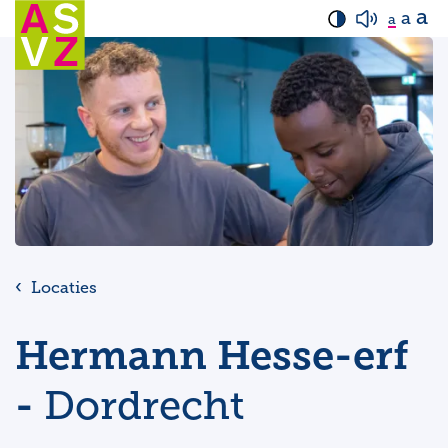
a
a
a
Locaties
Hermann Hesse-erf
-
Dordrecht