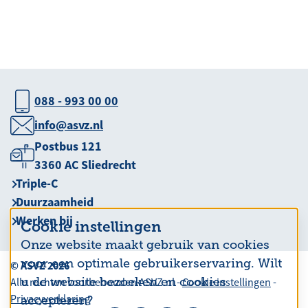
088 - 993 00 00
info@asvz.nl
Postbus 121
3360 AC Sliedrecht
Triple-C
Duurzaamheid
Werken bij
Cookie instellingen
Onze website maakt gebruik van cookies
voor een optimale gebruikerservaring. Wilt
© ASVZ 2026
u de website bezoeken en cookies
Alle rechten voorbehouden ASVZ.nl -
Cookie instellingen
-
Privacyverklaring
accepteren?