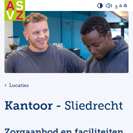
a
a
a
Locaties
Kantoor -
Sliedrecht
Zorgaanbod en faciliteiten