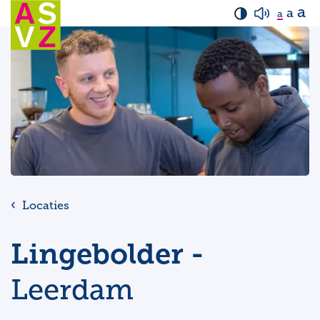
a
a
a
Locaties
Lingebolder -
Leerdam