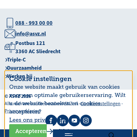
088 - 993 00 00
info@asvz.nl
Postbus 121
3360 AC Sliedrecht
Triple-C
Duurzaamheid
Werken bij
Cookie instellingen
Onze website maakt gebruik van cookies
voor een optimale gebruikerservaring. Wilt
© ASVZ 2026
u de website bezoeken en cookies
Alle rechten voorbehouden ASVZ.nl -
Cookie instellingen
-
Privacyverklaring
accepteren?
Lees ons privacy beleid.
Accepteren
Weigeren