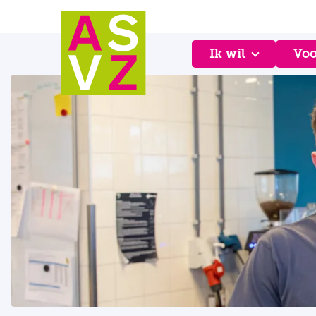
Ik wil
Voo