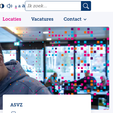
a
a
a
Locaties
Vacatures
Contact
ASVZ