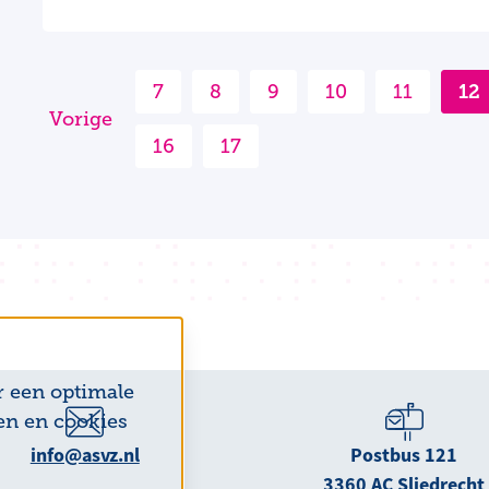
7
8
9
10
11
12
Vorige
16
17
r een optimale
en en cookies
info@asvz.nl
Postbus 121
3360 AC Sliedrecht