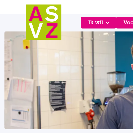
Ik wil
Voo