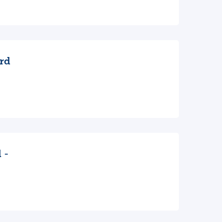
rd
d
-