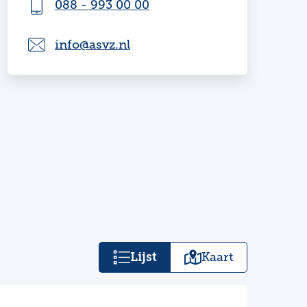
088 - 993 00 00
info@asvz.nl
Lijst
Kaart