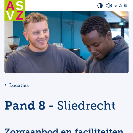
a
a
a
Locaties
Pand 8 -
Sliedrecht
Zorgaanbod en faciliteiten