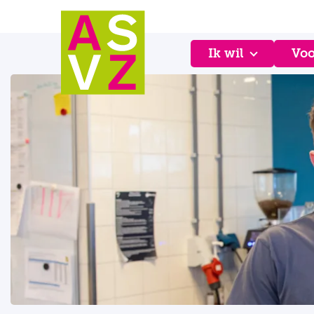
Ik wil
Voo