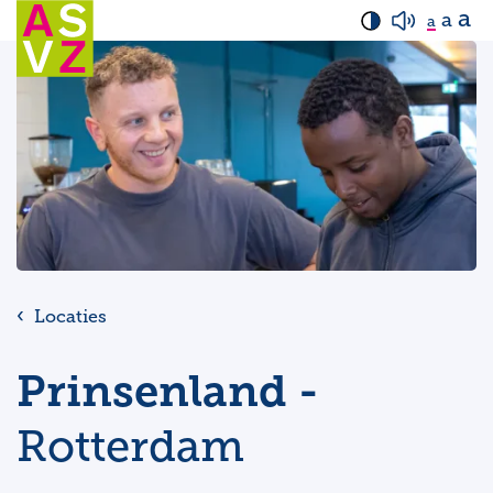
a
a
a
Locaties
Prinsenland -
Rotterdam