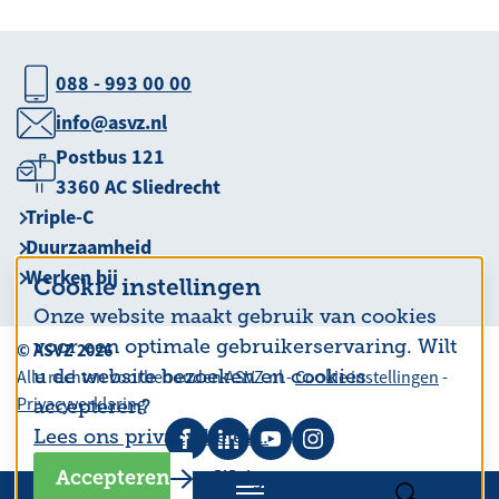
088 - 993 00 00
info@asvz.nl
Postbus 121
3360 AC Sliedrecht
Triple-C
Duurzaamheid
Werken bij
Cookie instellingen
Onze website maakt gebruik van cookies
voor een optimale gebruikerservaring. Wilt
© ASVZ 2026
u de website bezoeken en cookies
Alle rechten voorbehouden ASVZ.nl -
Cookie instellingen
-
Privacyverklaring
accepteren?
Lees ons privacy beleid.
Accepteren
Weigeren