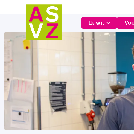
Ik wil
Voo