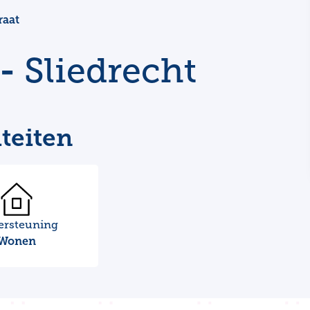
raat
 -
Sliedrecht
teiten
ersteuning
Wonen