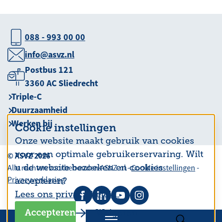
088 - 993 00 00
info@asvz.nl
Postbus 121
3360 AC Sliedrecht
Triple-C
Duurzaamheid
Werken bij
Cookie instellingen
Onze website maakt gebruik van cookies
voor een optimale gebruikerservaring. Wilt
© ASVZ 2026
u de website bezoeken en cookies
Alle rechten voorbehouden ASVZ.nl -
Cookie instellingen
-
Privacyverklaring
accepteren?
Lees ons privacy beleid.
Accepteren
Weigeren