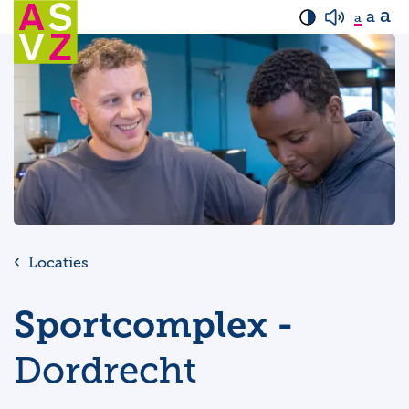
a
a
a
Locaties
Sportcomplex -
Dordrecht