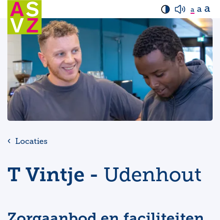
a
a
a
Locaties
T Vintje -
Udenhout
Zorgaanbod en faciliteiten