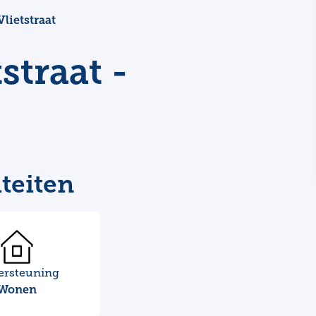
lietstraat
straat -
teiten
ersteuning
Wonen