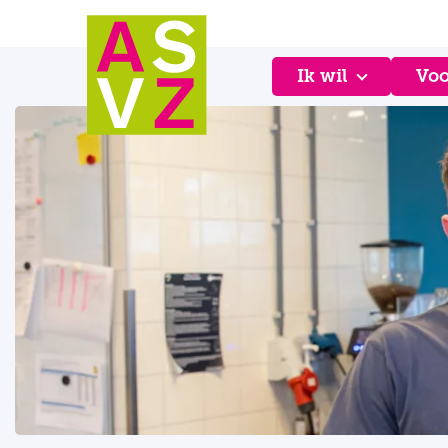
Ik wil
Voo