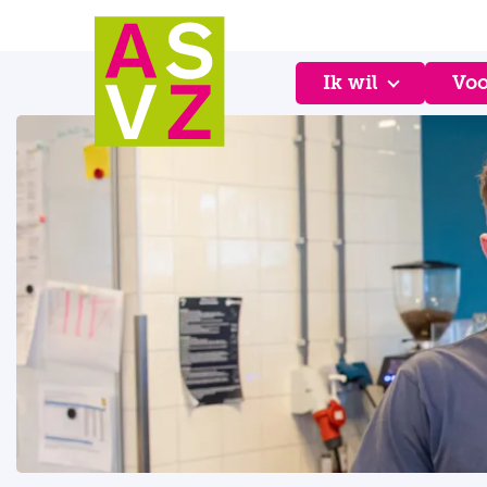
Ik wil
Voo