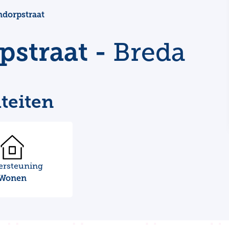
dorpstraat
straat -
Breda
teiten
ersteuning
Wonen