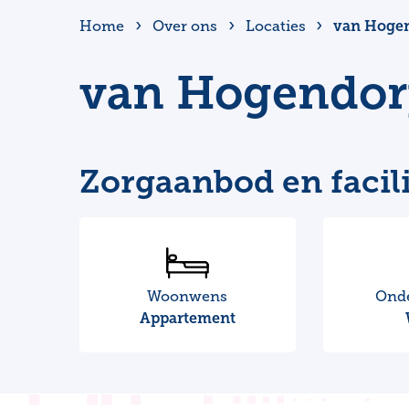
van Hogen
Home
Over ons
Locaties
van Hogendorp
Zorgaanbod en facili
Woonwens
Ond
Appartement