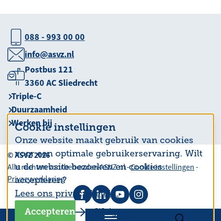
088 - 993 00 00
info@asvz.nl
Postbus 121
3360 AC Sliedrecht
Triple-C
Duurzaamheid
Werken bij
Cookie instellingen
Onze website maakt gebruik van cookies
voor een optimale gebruikerservaring. Wilt
© ASVZ 2026
u de website bezoeken en cookies
Alle rechten voorbehouden ASVZ.nl -
Cookie instellingen
-
Privacyverklaring
accepteren?
Lees ons privacy beleid.
Accepteren
Weigeren