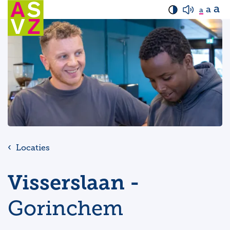
a
a
a
Locaties
Visserslaan -
Gorinchem