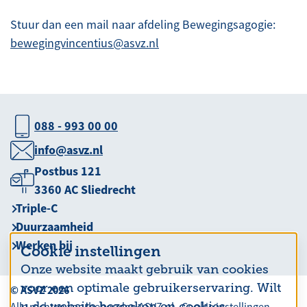
Stuur dan een mail naar afdeling Bewegingsagogie:
bewegingvincentius@asvz.nl
088 - 993 00 00
info@asvz.nl
Postbus 121
3360 AC Sliedrecht
Triple-C
Duurzaamheid
Werken bij
Cookie instellingen
Onze website maakt gebruik van cookies
voor een optimale gebruikerservaring. Wilt
© ASVZ 2026
u de website bezoeken en cookies