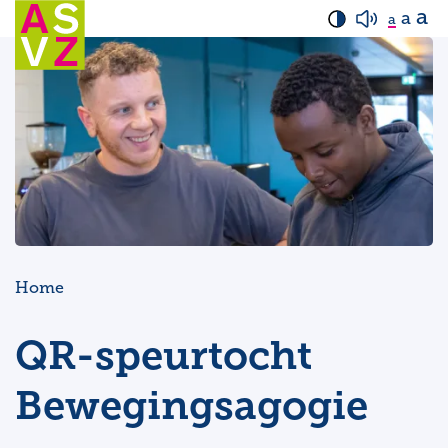
a
a
a
Home
QR-speurtocht
Bewegingsagogie