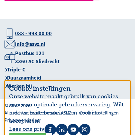
088 - 993 00 00
info@asvz.nl
Postbus 121
3360 AC Sliedrecht
Triple-C
Duurzaamheid
Werken bij
Cookie instellingen
Onze website maakt gebruik van cookies
voor een optimale gebruikerservaring. Wilt
© ASVZ 2026
u de website bezoeken en cookies
Alle rechten voorbehouden ASVZ.nl -
Cookie instellingen
-
Privacyverklaring
accepteren?
Lees ons privacy beleid.