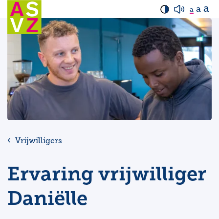
a
a
a
Vrijwilligers
Ervaring vrijwilliger
Daniëlle