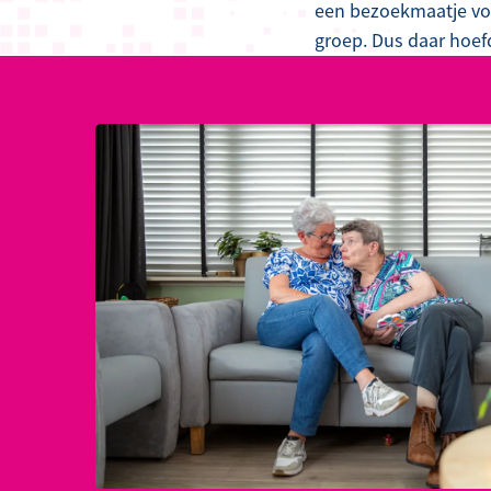
een bezoekmaatje voo
groep. Dus daar hoefd