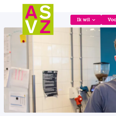
Ik wil
Voo