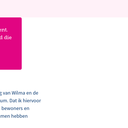
ent.
d die
rug van Wilma en de
eum. Dat ik hiervoor
de bewoners en
 samen hebben