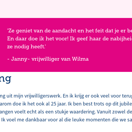
'Ze geniet van de aandacht en het feit dat je er b
En daar doe ik het voor! Ik geef haar de nabijhei
ze nodig heeft.'
- Janny- vrijwilliger van Wilma
ng
ng uit mijn vrijwilligerswerk. En ik krijg er ook veel voor te
om doe ik het ook al 25 jaar. Ik ben best trots op dit jubil
angen voelt echt als een stukje waardering. Vanuit zowel 
. Ik voel me dankbaar voor al die leuke momenten die we