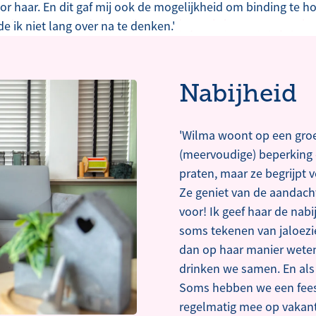
r haar. En dit gaf mij ook de mogelijkheid om binding te 
e ik niet lang over na te denken.'
Nabijheid
'Wilma woont op een groe
(meervoudige) beperking 
praten, maar ze begrijpt v
Ze geniet van de aandacht 
voor! Ik geef haar de nabi
soms tekenen van jaloezie
dan op haar manier weten 
drinken we samen. En als
Soms hebben we een feest
regelmatig mee op vakant