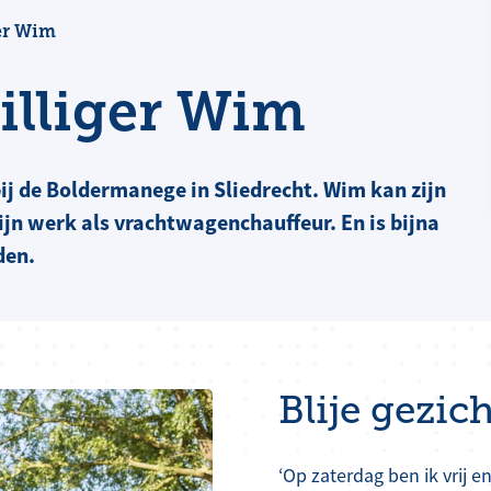
ger Wim
illiger Wim
bij de Boldermanege in Sliedrecht. Wim kan zijn
jn werk als vrachtwagenchauffeur. En is bijna
den.
Blije gezic
‘Op zaterdag ben ik vrij e