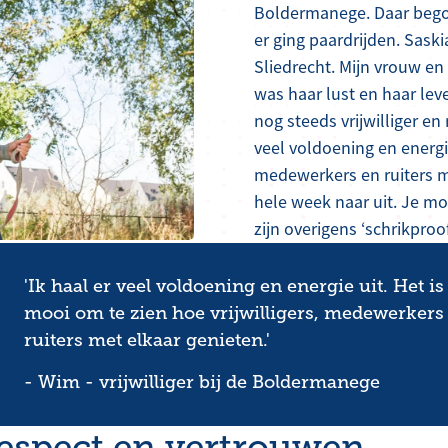
Boldermanege. Daar begon 
er ging paardrijden. Sask
Sliedrecht. Mijn vrouw en i
was haar lust en haar lev
nog steeds vrijwilliger en
veel voldoening en energie
medewerkers en ruiters me
hele week naar uit. Je moe
zijn overigens ‘schrikproo
'Ik haal er veel voldoening en energie uit. Het is
mooi om te zien hoe vrijwilligers, medewerkers
ruiters met elkaar genieten.'
- Wim - vrijwilliger bij de Boldermanege
respect en vertrouwen