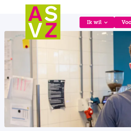
Ik wil
Voo