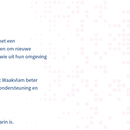
met een
 hen om nieuwe
 wie uit hun omgeving
st Waakvlam beter
 ondersteuning en
rin is.