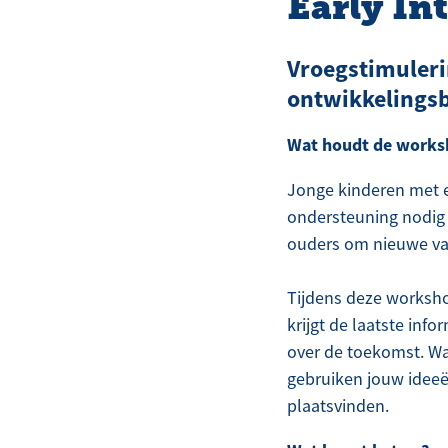
Early In
Vroegstimuleri
ontwikkelingsb
Wat houdt de works
Jonge kinderen met e
ondersteuning nodig 
ouders om nieuwe vaa
Tijdens deze worksh
krijgt de laatste inf
over de toekomst. Wa
gebruiken jouw ideeën
plaatsvinden.