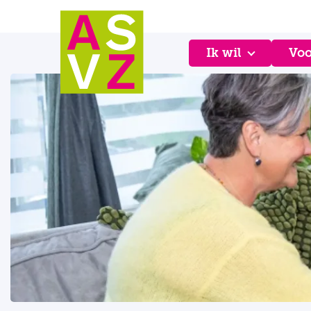
Ik wil
Voo