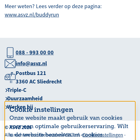
Meer weten? Lees verder op deze pagina:
www.asvz.nl/buddyrun
088 - 993 00 00
info@asvz.nl
Postbus 121
3360 AC Sliedrecht
Triple-C
Duurzaamheid
Werken bij
Cookie instellingen
Onze website maakt gebruik van cookies
voor een optimale gebruikerservaring. Wilt
© ASVZ 2026
u de website bezoeken en cookies
Alle rechten voorbehouden ASVZ.nl -
Cookie instellingen
-