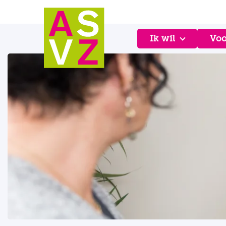
Ik wil
Voo