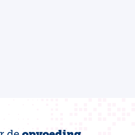
opvoeding
r de