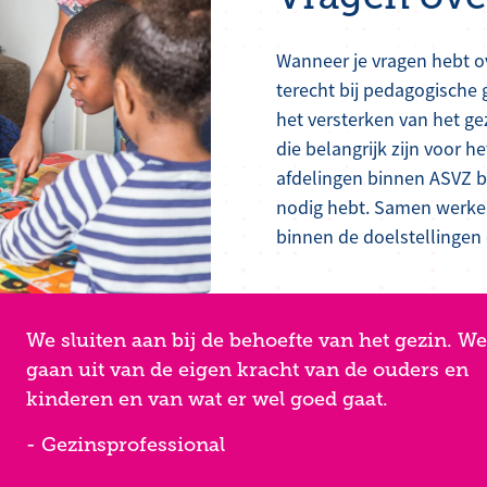
Wanneer je vragen hebt o
terecht bij pedagogische 
het versterken van het g
die belangrijk zijn voor 
afdelingen binnen ASVZ bi
nodig hebt. Samen werken
binnen de doelstellingen
We sluiten aan bij de behoefte van het gezin. We
gaan uit van de eigen kracht van de ouders en
kinderen en van wat er wel goed gaat.
- Gezinsprofessional