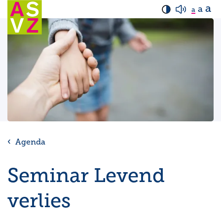
a
a
a
Agenda
Seminar Levend
verlies