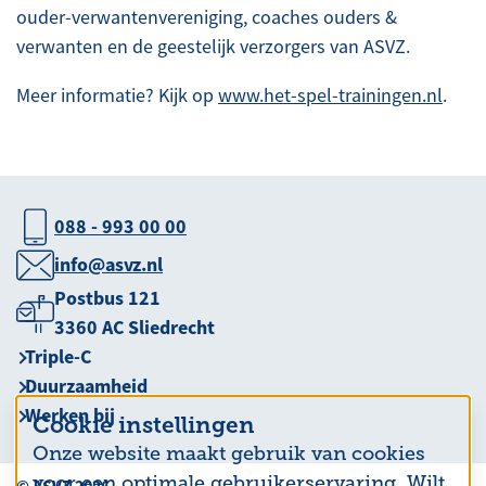
ouder-verwantenvereniging, coaches ouders &
verwanten en de geestelijk verzorgers van ASVZ.
Meer informatie? Kijk op
www.het-spel-trainingen.nl
.
088 - 993 00 00
info@asvz.nl
Postbus 121
3360 AC Sliedrecht
Triple-C
Duurzaamheid
Werken bij
Cookie instellingen
Onze website maakt gebruik van cookies
voor een optimale gebruikerservaring. Wilt