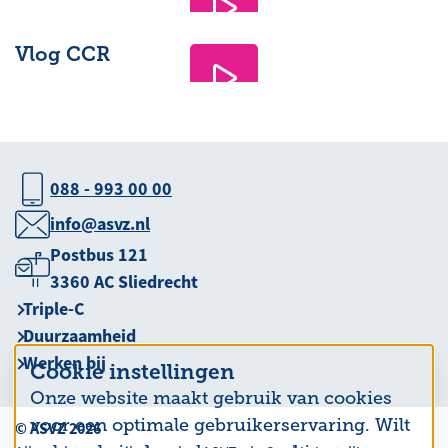
Vlog CCR
088 - 993 00 00
info@asvz.nl
Postbus 121
3360 AC Sliedrecht
Triple-C
Duurzaamheid
Werken bij
Cookie instellingen
Onze website maakt gebruik van cookies
voor een optimale gebruikerservaring. Wilt
© ASVZ 2026