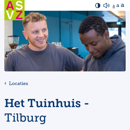
a
a
a
Locaties
Het Tuinhuis -
Tilburg